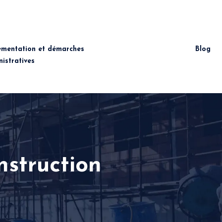
ementation et démarches
Conseils et financement
Blog
istratives
de construction
nstruction