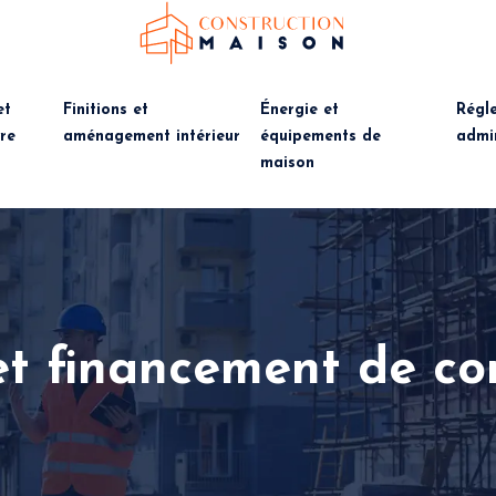
et
Finitions et
Énergie et
Régl
re
aménagement intérieur
équipements de
admin
maison
et financement de co