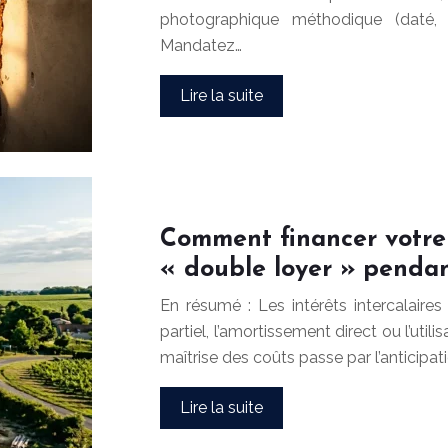
photographique méthodique (daté, 
Mandatez…
Lire la suite
Comment financer votre
« double loyer » pendan
En résumé : Les intérêts intercalaire
partiel, l’amortissement direct ou l’util
maîtrise des coûts passe par l’anticip
Lire la suite